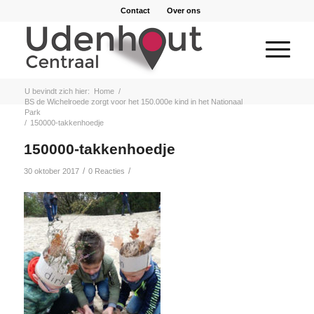
Contact
Over ons
U bevindt zich hier:
Home
/
BS de Wichelroede zorgt voor het 150.000e kind in het Nationaal
Park
/
150000-takkenhoedje
150000-takkenhoedje
/
/
30 oktober 2017
0 Reacties