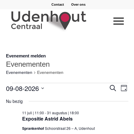
Contact
Over ons
Evenement melden
Evenementen
Evenementen
Evenementen
Evenementen
Evene
09-08-2026
Eve
Zoeken
Dag
wee
in
Zoeke
Selecteer
navi
Nu bezig
een
9
en
datum.
augustus
11 juli | 11:00
-
31 augustus | 18:00
weerg
Expositie Astrid Abels
2026
naviga
Sprankenhof
Schoorstraat 26 – A, Udenhout