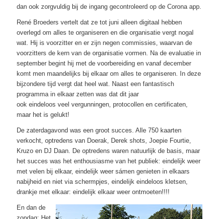
dan ook zorgvuldig bij de ingang gecontroleerd op de Corona app.
René Broeders vertelt dat ze tot juni alleen digitaal hebben
overlegd om alles te organiseren en die organisatie vergt nogal
wat. Hij is voorzitter en er zijn negen commissies, waarvan de
voorzitters de kern van de organisatie vormen. Na de evaluatie in
september begint hij met de voorbereiding en vanaf december
komt men maandelijks bij elkaar om alles te organiseren. In deze
bijzondere tijd vergt dat heel wat. Naast een fantastisch
programma in elkaar zetten was dat dit jaar
ook eindeloos veel vergunningen, protocollen en certificaten,
maar het is gelukt!
De zaterdagavond was een groot succes. Alle 750 kaarten
verkocht, optredens van Doerak, Derek shots, Joepie Fourtie,
Kruzo en DJ Daan. De optredens waren natuurlijk de basis, maar
het succes was het enthousiasme van het publiek: eindelijk weer
met velen bij elkaar, eindelijk weer sámen genieten in elkaars
nabijheid en niet via schermpjes, eindelijk eindeloos kletsen,
drankje met elkaar: eindelijk elkaar weer ontmoeten!!!!
En dan de
zondag: Het