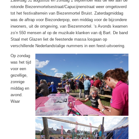
Zaterdag 31 augustus en zondag 1 september was de wei aan de
rotonde Biezenmortelsestraat/Capucijnenstraat weer omgetoverd
tot het festivalterrein van Biezenmortel Bruist. Zaterdagmiddag
was de aftrap voor Biezonderpop, een middag voor de bijzondere
inwoners, uit de omgeving, van Biezenmortel. ‘s Avonds kwamen
zo’n 550 mensen af op de muzikale klanken van dj Bart. De band
Staal met Glazen liet de feestende massa losgaan op
verschillende Nederlandstalige nummers in een feest-uitvoering.
Op zondag
was het tijd
voor een
gezellige,
zonnige
middag en
avond.
Waar