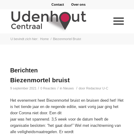
Contact
Over ons
U bevindt zich hier:
Home
/
Biezenmortel Bruist
Berichten
Biezenmortel bruist
/
/
/
9 september 2021
0 Reacties
in
Nieuws
door
Redacteur U-C
Het evenement heet Biezenmortel bruist en bruisen deed het! Het
is het tiende jaar en de negende editie, want vorig jaar ging het
door Corona niet door. Een dit
jaar was het spannend. 3,5 week voor de datum heeft de
organisatie besloten: “het gaat door!” Wel met inachtneming van
alle veiligheidsmaatregelen. Er wordt