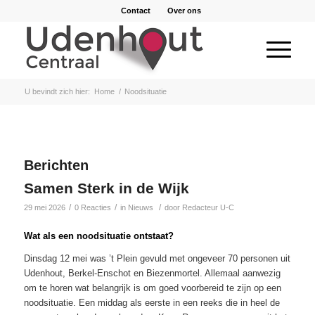
Contact
Over ons
U bevindt zich hier:
Home
/
Noodsituatie
Berichten
Samen Sterk in de Wijk
/
/
/
29 mei 2026
0 Reacties
in
Nieuws
door
Redacteur U-C
Wat als een noodsituatie ontstaat?
Dinsdag 12 mei was ’t Plein gevuld met ongeveer 70 personen uit
Udenhout, Berkel-Enschot en Biezenmortel. Allemaal aanwezig
om te horen wat belangrijk is om goed voorbereid te zijn op een
noodsituatie. Een middag als eerste in een reeks die in heel de