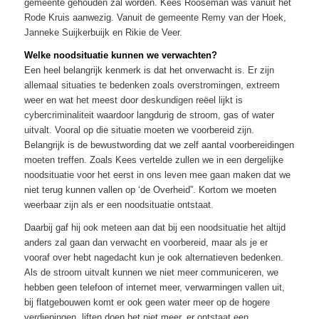
gemeente gehouden zal worden. Kees Rooseman was vanuit het
Rode Kruis aanwezig. Vanuit de gemeente Remy van der Hoek,
Janneke Suijkerbuijk en Rikie de Veer.
Welke noodsituatie kunnen we verwachten?
Een heel belangrijk kenmerk is dat het onverwacht is. Er zijn
allemaal situaties te bedenken zoals overstromingen, extreem
weer en wat het meest door deskundigen reëel lijkt is
cybercriminaliteit waardoor langdurig de stroom, gas of water
uitvalt. Vooral op die situatie moeten we voorbereid zijn.
Belangrijk is de bewustwording dat we zelf aantal voorbereidingen
moeten treffen. Zoals Kees vertelde zullen we in een dergelijke
noodsituatie voor het eerst in ons leven mee gaan maken dat we
niet terug kunnen vallen op ‘de Overheid”. Kortom we moeten
weerbaar zijn als er een noodsituatie ontstaat.
Daarbij gaf hij ook meteen aan dat bij een noodsituatie het altijd
anders zal gaan dan verwacht en voorbereid, maar als je er
vooraf over hebt nagedacht kun je ook alternatieven bedenken.
Als de stroom uitvalt kunnen we niet meer communiceren, we
hebben geen telefoon of internet meer, verwarmingen vallen uit,
bij flatgebouwen komt er ook geen water meer op de hogere
verdiepingen, liften doen het niet meer, er ontstaat een