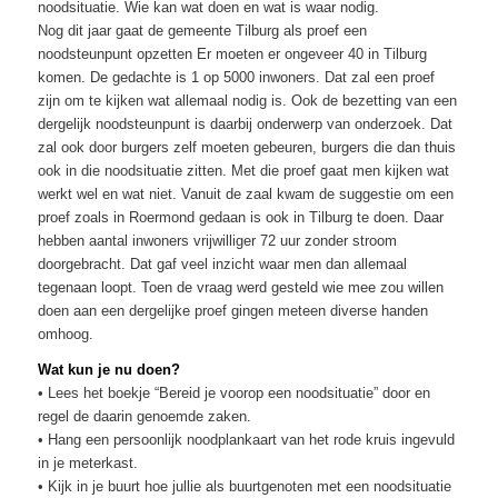
noodsituatie. Wie kan wat doen en wat is waar nodig.
Nog dit jaar gaat de gemeente Tilburg als proef een
noodsteunpunt opzetten Er moeten er ongeveer 40 in Tilburg
komen. De gedachte is 1 op 5000 inwoners. Dat zal een proef
zijn om te kijken wat allemaal nodig is. Ook de bezetting van een
dergelijk noodsteunpunt is daarbij onderwerp van onderzoek. Dat
zal ook door burgers zelf moeten gebeuren, burgers die dan thuis
ook in die noodsituatie zitten. Met die proef gaat men kijken wat
werkt wel en wat niet. Vanuit de zaal kwam de suggestie om een
proef zoals in Roermond gedaan is ook in Tilburg te doen. Daar
hebben aantal inwoners vrijwilliger 72 uur zonder stroom
doorgebracht. Dat gaf veel inzicht waar men dan allemaal
tegenaan loopt. Toen de vraag werd gesteld wie mee zou willen
doen aan een dergelijke proef gingen meteen diverse handen
omhoog.
Wat kun je nu doen?
• Lees het boekje “Bereid je voorop een noodsituatie” door en
regel de daarin genoemde zaken.
• Hang een persoonlijk noodplankaart van het rode kruis ingevuld
in je meterkast.
• Kijk in je buurt hoe jullie als buurtgenoten met een noodsituatie