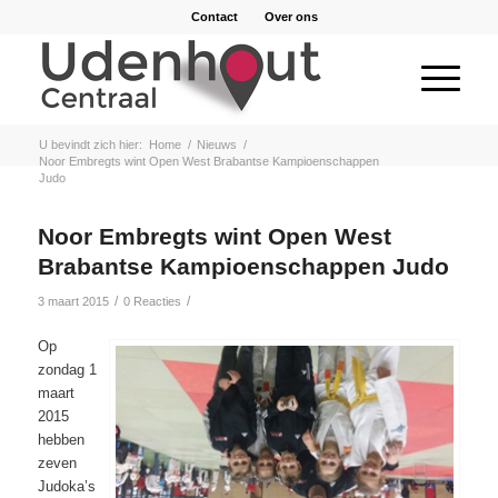
Contact
Over ons
U bevindt zich hier:
Home
/
Nieuws
/
Noor Embregts wint Open West Brabantse Kampioenschappen
Judo
Noor Embregts wint Open West
Brabantse Kampioenschappen Judo
/
/
3 maart 2015
0 Reacties
Op
zondag 1
maart
2015
hebben
zeven
Judoka’s