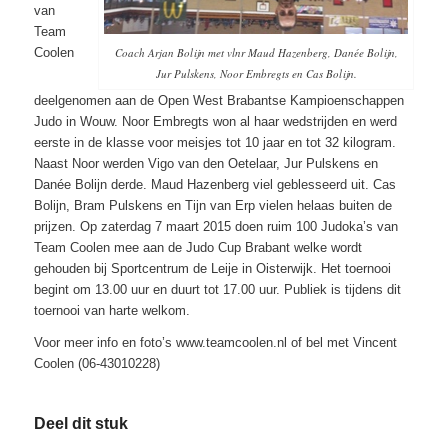
van
Team
Coach Arjan Bolijn met vlnr Maud Hazenberg, Danée Bolijn,
Coolen
Jur Pulskens, Noor Embregts en Cas Bolijn.
deelgenomen aan de Open West Brabantse Kampioenschappen
Judo in Wouw. Noor Embregts won al haar wedstrijden en werd
eerste in de klasse voor meisjes tot 10 jaar en tot 32 kilogram.
Naast Noor werden Vigo van den Oetelaar, Jur Pulskens en
Danée Bolijn derde. Maud Hazenberg viel geblesseerd uit. Cas
Bolijn, Bram Pulskens en Tijn van Erp vielen helaas buiten de
prijzen. Op zaterdag 7 maart 2015 doen ruim 100 Judoka’s van
Team Coolen mee aan de Judo Cup Brabant welke wordt
gehouden bij Sportcentrum de Leije in Oisterwijk. Het toernooi
begint om 13.00 uur en duurt tot 17.00 uur. Publiek is tijdens dit
toernooi van harte welkom.
Voor meer info en foto’s www.teamcoolen.nl of bel met Vincent
Coolen (06-43010228)
Deel dit stuk