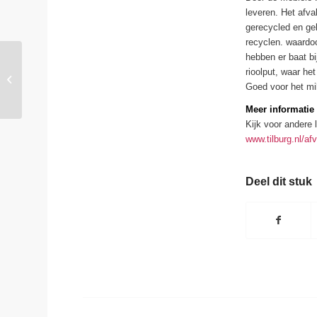
leveren. Het afva
gerecycled en ge
recyclen. waardoo
hebben er baat bi
Eindelijk weer feest
rioolput, waar he
bewoners Eikelaar met
Goed voor het mi
Niels van Kollenburg
Meer informatie
Kijk voor andere 
www.tilburg.nl/afv
Deel dit stuk