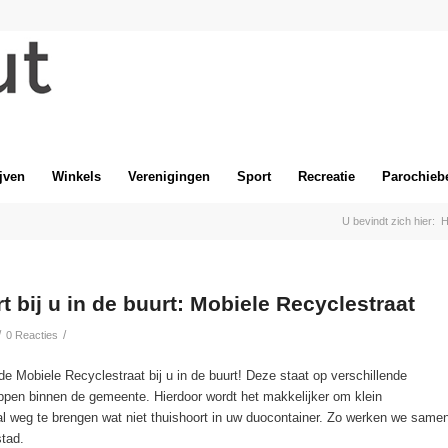
jven
Winkels
Verenigingen
Sport
Recreatie
Parochieb
U bevindt zich hier:
t bij u in de buurt: Mobiele Recyclestraat
/
/
0 Reacties
e Mobiele Recyclestraat bij u in de buurt! Deze staat op verschillende
ippen binnen de gemeente. Hierdoor wordt het makkelijker om klein
al weg te brengen wat niet thuishoort in uw duocontainer. Zo werken we same
tad.