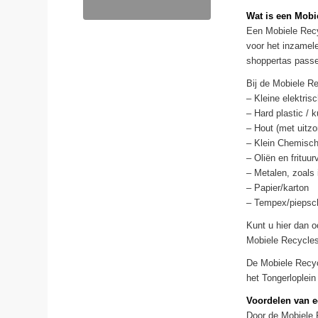
Wat is een Mobi
Een Mobiele Recy
voor het inzamele
shoppertas passen
Bij de Mobiele Re
– Kleine elektris
– Hard plastic /
– Hout (met uitzo
– Klein Chemisch 
– Oliën en frituur
– Metalen, zoals 
– Papier/karton
– Tempex/piepsc
Kunt u hier dan 
Mobiele Recyclest
De Mobiele Recyc
het Tongerloplein
Voordelen van e
Door de Mobiele R