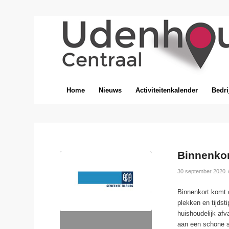
Home
Nieuws
Activiteitenkalender
Bedri
Binnenkor
30 september 2020
Binnenkort komt d
plekken en tijdst
huishoudelijk afv
aan een schone s