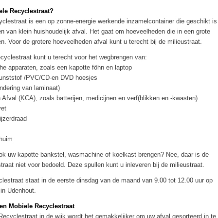
ele Recyclestraat?
clestraat is een op zonne-energie werkende inzamelcontainer die geschikt is
n van klein huishoudelijk afval. Het gaat om hoeveelheden die in een grote
. Voor de grotere hoeveelheden afval kunt u terecht bij de milieustraat.
cyclestraat kunt u terecht voor het wegbrengen van:
che apparaten, zoals een kapotte föhn en laptop
 kunststof /PVC/CD-en DVD hoesjes
ndering van laminaat)
Afval (KCA), zoals batterijen, medicijnen en verf(blikken en -kwasten)
vet
ijzerdraad
huim
ook uw kapotte bankstel, wasmachine of koelkast brengen? Nee, daar is de
raat niet voor bedoeld. Deze spullen kunt u inleveren bij de milieustraat.
lestraat staat in de eerste dinsdag van de maand van 9.00 tot 12.00 uur op
 in Udenhout.
en Mobiele Recyclestraat
ecyclestraat in de wijk wordt het gemakkelijker om uw afval gesorteerd in te