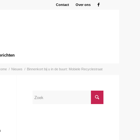
Contact
Over ons
erichten
Home
/
Nieuws
/
Binnenkort bij u in de buurt: Mobiele Recyclestraat
n