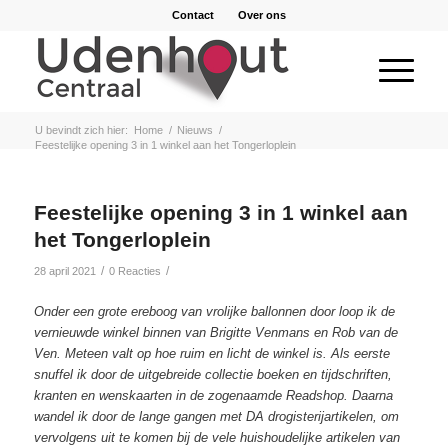
Contact
Over ons
U bevindt zich hier:
Home
/
Nieuws
/
Feestelijke opening 3 in 1 winkel aan het Tongerloplein
Feestelijke opening 3 in 1 winkel aan
het Tongerloplein
/
/
28 april 2021
0 Reacties
Onder een grote ereboog van vrolijke ballonnen door loop ik de
vernieuwde winkel binnen van Brigitte Venmans en Rob van de
Ven. Meteen valt op hoe ruim en licht de winkel is. Als eerste
snuffel ik door de uitgebreide collectie boeken en tijdschriften,
kranten en wenskaarten in de zogenaamde Readshop. Daarna
wandel ik door de lange gangen met DA drogisterijartikelen, om
vervolgens uit te komen bij de vele huishoudelijke artikelen van