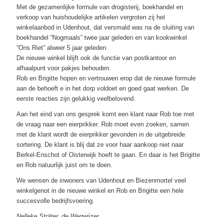
Met de gezamenlijke formule van drogisterij, boekhandel en
verkoop van huishoudelijke artikelen vergroten zij het
winkelaanbod in Udenhout, dat versmald was na de sluiting van
boekhandel “Nogmaals” twee jaar geleden en van kookwinkel
“Ons Riet” alweer 5 jaar geleden.
De nieuwe winkel blijft ook de functie van postkantoor en
afhaalpunt voor pakjes behouden.
Rob en Brigitte hopen en vertrouwen erop dat de nieuwe formule
aan de behoeft e in het dorp voldoet en goed gaat werken. De
eerste reacties zijn gelukkig veelbelovend.
Aan het eind van ons gesprek komt een klant naar Rob toe met
de vraag naar een eierprikker. Rob moet even zoeken, samen
met de klant wordt de eierprikker gevonden in de uitgebreide
sortering. De klant is blij dat ze voor haar aankoop niet naar
Berkel-Enschot of Oisterwijk hoeft te gaan. En daar is het Brigitte
en Rob natuurlijk juist om te doen.
We wensen de inwoners van Udenhout en Biezenmortel veel
winkelgenot in de nieuwe winkel en Rob en Brigitte een hele
succesvolle bedrijfsvoering.
Nelleke Sträter, de Wegwijzer