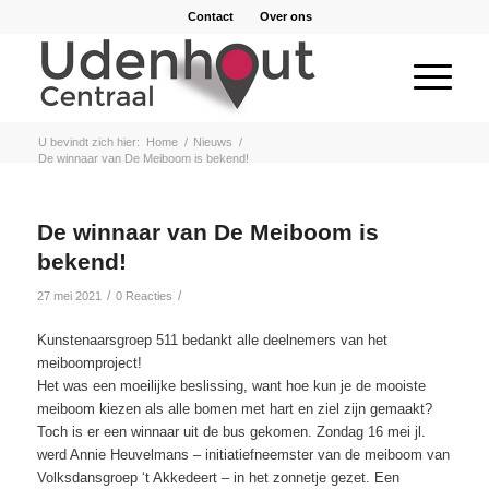
Contact
Over ons
U bevindt zich hier:
Home
/
Nieuws
/
De winnaar van De Meiboom is bekend!
De winnaar van De Meiboom is
bekend!
/
/
27 mei 2021
0 Reacties
Kunstenaarsgroep 511 bedankt alle deelnemers van het
meiboomproject!
Het was een moeilijke beslissing, want hoe kun je de mooiste
meiboom kiezen als alle bomen met hart en ziel zijn gemaakt?
Toch is er een winnaar uit de bus gekomen. Zondag 16 mei jl.
werd Annie Heuvelmans – initiatiefneemster van de meiboom van
Volksdansgroep ‘t Akkedeert – in het zonnetje gezet. Een