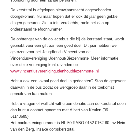
sponsoring door een aantal personen.
De kerststal is afgelopen nieuwjaarsnacht ongeschonden
doorgekomen. Nu maar hopen dat er ook dit jaar geen gekke
dingen gebeuren. Ziet u iets verdachts, meld het dan op
onderstaand telefoonnummer.
De opbrengst van de collectebus die bij de kerststal staat, wordt
gebruikt voor een gift aan een goed doel. Dit jaar hebben we
gekozen voor het Jeugdfonds Vincent van de
Vincentiusvereniging Udenhout/Biezenmortel Meer informatie
over deze vereniging kunt u vinden op
www.vincentiusverenigingudenhoutbiezenmortel.nl
Hebt u ook een lokaal goed doel in gedachten? Stop de gegevens
daarvan in de bus zodat de werkgroep daar in de toekomst
gebruik van kan maken.
Hebt u vragen of wellicht wilt u een donatie aan de kerststal doen
dan kunt u contact opnemen met Albert van Keulen (06
51140685).
Het bankrekeningnummer is NL 50 RABO 0152 0162 60 tnv Hein
van den Berg, inzake dorpskerststal.