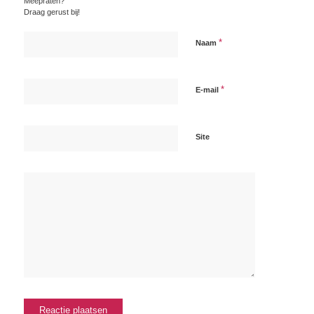
Meepraten?
Draag gerust bij!
*
Naam
*
E-mail
Site