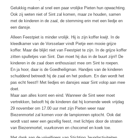
Gelukkig maken al snel een paar vrolijke Pieten hun opwachting.
Ook zij weten niet of Sint zal komen, maar ze houden, samen
met de kinderen in de zaal, de stemming erin met een liedje en
een dansje.
Alleen Feestpiet is minder vrolijk. Hij is zijn koffer kwijt. In de
kleedkamer van de Vorsselaer vindt Pietje een mooie grijze
koffer. Maar die blijkt niet van Feestpiet te zijn. In de grijze koffer
zitten spulletjes van Sint. Dan moet hij dus in de buurt zijn!! De
kinderen in de zaal doen enthousiast mee om Sint te roepen.
En ja hoor, daar is de Goedheiligman. Handjes van de kinderen
schuddend betreedt hij de zaal en het podium. En dan wordt het
pas echt feest!! Met liedjes en dansjes waar Sint volop aan mee
doet.
Maar aan alles komt een eind. Wanneer de Sint weer moet
vertrekken, belooft hij de kinderen dat hij komende week vrijdag
29 november om 17.00 uur met zijn Pieten weer naar
Biezenmortel zal komen voor de lampionnen optocht. Ook dat
wordt vast weer een gezellig feest, met lichtjes door de straten
van Biezenmortel, vuurkorven en chocomel en koek toe.
Met dank aan de vrijwilligers van Stichting Jeugdactiviteiten