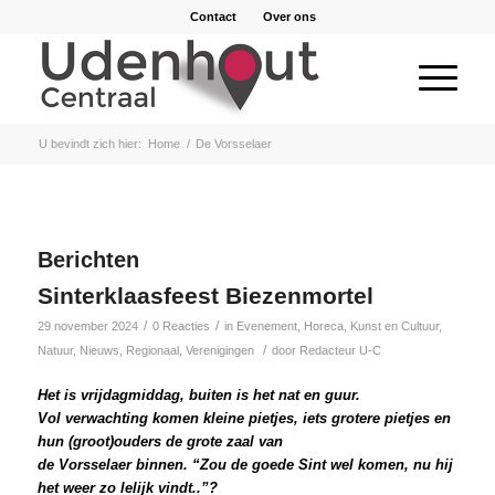
Contact
Over ons
U bevindt zich hier:
Home
/
De Vorsselaer
Berichten
Sinterklaasfeest Biezenmortel
/
/
29 november 2024
0 Reacties
in
Evenement
,
Horeca
,
Kunst en Cultuur
,
/
Natuur
,
Nieuws
,
Regionaal
,
Verenigingen
door
Redacteur U-C
Het is vrijdagmiddag, buiten is het nat en guur.
Vol verwachting komen kleine pietjes, iets grotere pietjes en
hun (groot)ouders de grote zaal van
de Vorsselaer binnen. “Zou de goede Sint wel komen, nu hij
het weer zo lelijk vindt..”?