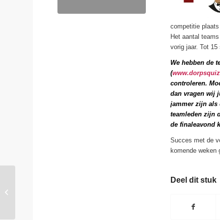
competitie plaats
Het aantal teams 
vorig jaar. Tot 1
We hebben de te
(
www.dorpsquiz
controleren. Moc
dan vragen wij j
jammer zijn als
teamleden zijn d
de finaleavond
Succes met de vo
komende weken g
Deel dit stuk
Zorgstichting ’t Heem
ontvangt HKZ-
certificaat