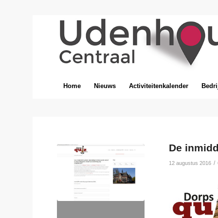
Home
Nieuws
Activiteitenkalender
Bedri
De inmidd
/
12 augustus 2016