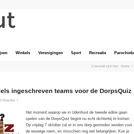
jven
Winkels
Verenigingen
Sport
Recreatie
Parochieb
U bevindt zich hier:
Home
/
els ingeschreven teams voor de DorpsQuiz
/
0 Reacties
Het moment waarop we in Udenhout de tweede editie gaan
spelen van de DorpsQuiz begint nu echt dichterbij te komen.
Op vrijdag 7 oktober zal er in ons dorp gestreden worden voor
de eeuwige roem, en misschien nog wel belangrijker; Kun je