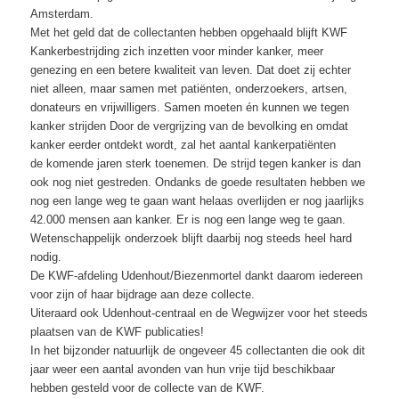
Amsterdam.
Met het geld dat de collectanten hebben opgehaald blijft KWF
Kankerbestrijding zich inzetten voor minder kanker, meer
genezing en een betere kwaliteit van leven. Dat doet zij echter
niet alleen, maar samen met patiënten, onderzoekers, artsen,
donateurs en vrijwilligers. Samen moeten én kunnen we tegen
kanker strijden Door de vergrijzing van de bevolking en omdat
kanker eerder ontdekt wordt, zal het aantal kankerpatiënten
de komende jaren sterk toenemen. De strijd tegen kanker is dan
ook nog niet gestreden. Ondanks de goede resultaten hebben we
nog een lange weg te gaan want helaas overlijden er nog jaarlijks
42.000 mensen aan kanker. Er is nog een lange weg te gaan.
Wetenschappelijk onderzoek blijft daarbij nog steeds heel hard
nodig.
De KWF-afdeling Udenhout/Biezenmortel dankt daarom iedereen
voor zijn of haar bijdrage aan deze collecte.
Uiteraard ook Udenhout-centraal en de Wegwijzer voor het steeds
plaatsen van de KWF publicaties!
In het bijzonder natuurlijk de ongeveer 45 collectanten die ook dit
jaar weer een aantal avonden van hun vrije tijd beschikbaar
hebben gesteld voor de collecte van de KWF.