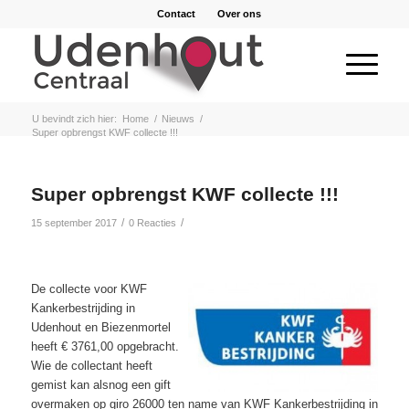
Contact
Over ons
U bevindt zich hier:
Home
/
Nieuws
/
Super opbrengst KWF collecte !!!
Super opbrengst KWF collecte !!!
/
/
15 september 2017
0 Reacties
De collecte voor KWF
Kankerbestrijding in
Udenhout en Biezenmortel
heeft € 3761,00 opgebracht.
Wie de collectant heeft
gemist kan alsnog een gift
overmaken op giro 26000 ten name van KWF Kankerbestrijding in