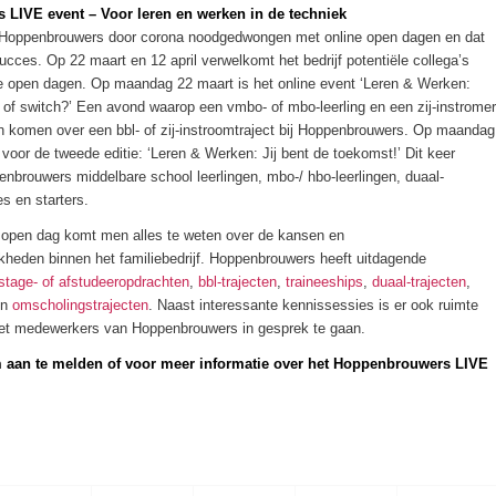
LIVE event – Voor leren en werken in de techniek
te Hoppenbrouwers door corona noodgedwongen met online open dagen en dat
ucces. Op 22 maart en 12 april verwelkomt het bedrijf potentiële collega’s
ne open dagen. Op maandag 22 maart is het online event ‘Leren & Werken:
t of switch?’ Een avond waarop een vmbo- of mbo-leerling en een zij-instrome
an komen over een bbl- of zij-instroomtraject bij Hoppenbrouwers. Op maandag
jd voor de tweede editie: ‘Leren & Werken: Jij bent de toekomst!’ Dit keer
nbrouwers middelbare school leerlingen, mbo-/ hbo-leerlingen, duaal-
es en starters.
e open dag komt men alles te weten over de kansen en
kheden binnen het familiebedrijf. Hoppenbrouwers heeft uitdagende
tage- of afstudeeropdrachten
,
bbl-trajecten
,
traineeships
,
duaal-trajecten
,
en
omscholingstrajecten
. Naast interessante kennissessies is er ook ruimte
et medewerkers van Hoppenbrouwers in gesprek te gaan.
 aan te melden of voor meer informatie over het Hoppenbrouwers LIVE