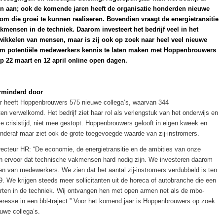
n aan; ook de komende jaren heeft de organisatie honderden nieuwe
om die groei te kunnen realiseren. Bovendien vraagt de energietransitie
mensen in de techniek. Daarom investeert het bedrijf veel in het
wikkelen van mensen, maar is zij ook op zoek naar heel veel nieuwe
m potentiële medewerkers kennis te laten maken met Hoppenbrouwers
op 22 maart en 12 april online open dagen.
rminderd door
ar heeft Hoppenbrouwers 575 nieuwe collega’s, waarvan 344
ten verwelkomd. Het bedrijf ziet haar rol als verlengstuk van het onderwijs en
eze crisistijd, niet mee gestopt. Hoppenbrouwers gelooft in eigen kweek en
nderaf maar ziet ook de grote toegevoegde waarde van zij-instromers.
recteur HR: “De economie, de energietransitie en de ambities van onze
en ervoor dat technische vakmensen hard nodig zijn. We investeren daarom
den van medewerkers. We zien dat het aantal zij-instromers verdubbeld is ten
. We krijgen steeds meer sollicitanten uit de horeca of autobranche die een
tarten in de techniek. Wij ontvangen hen met open armen net als de mbo-
teresse in een bbl-traject.” Voor het komend jaar is Hoppenbrouwers op zoek
uwe collega’s.