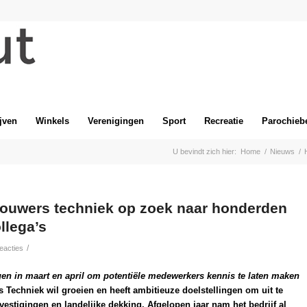
jven
Winkels
Verenigingen
Sport
Recreatie
Parochieb
U bevindt zich hier:
Home
/
Nieuws
/
ouwers techniek op zoek naar honderden
llega’s
/
eacties
en in maart en april om potentiële medewerkers kennis te laten maken
Techniek wil groeien en heeft ambitieuze doelstellingen om uit te
vestigingen en landelijke dekking. Afgelopen jaar nam het bedrijf al