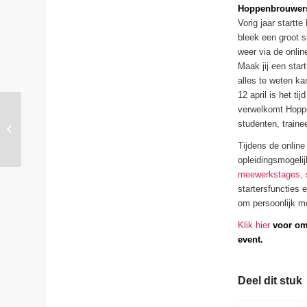
Hoppenbrouwers 
Vorig jaar start
bleek een groot s
weer via de onli
Maak jij een star
alles te weten k
12 april is het ti
verwelkomt Hoppe
Een vrijwilliger in het
studenten, traine
zonnetje
Tijdens de onlin
opleidingsmogelij
meewerkstages, s
startersfuncties 
om persoonlijk m
Klik hier
voor om
event.
Deel dit stuk