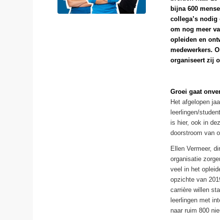
bijna 600 mense
collega’s nodig 
om nog meer vak
opleiden en ont
medewerkers. O
organiseert zij 
Groei gaat onve
Het afgelopen ja
leerlingen/studen
is hier, ook in d
doorstroom van o
Ellen Vermeer, di
organisatie zorg
veel in het oplei
opzichte van 2019
carrière willen s
leerlingen met in
naar ruim 800 nie