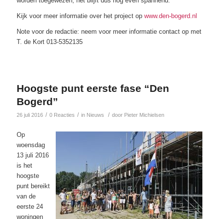
worden toegewezen, het blijft dus nog even spannend.
Kijk voor meer informatie over het project op
www.den-bogerd.nl
Note voor de redactie: neem voor meer informatie contact op met
T. de Kort 013-5352135
Hoogste punt eerste fase “Den
Bogerd”
/
/
/
26 juli 2016
0 Reacties
in
Nieuws
door
Pieter Michielsen
Op
woensdag
13 juli 2016
is het
hoogste
punt bereikt
van de
eerste 24
woningen