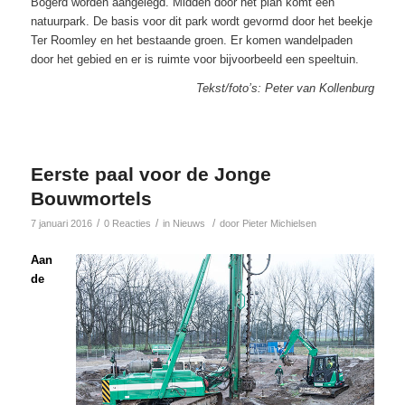
Bogerd worden aangelegd. Midden door het plan komt een
natuurpark. De basis voor dit park wordt gevormd door het beekje
Ter Roomley en het bestaande groen. Er komen wandelpaden
door het gebied en er is ruimte voor bijvoorbeeld een speeltuin.
Tekst/foto’s: Peter van Kollenburg
Eerste paal voor de Jonge
Bouwmortels
/
/
/
7 januari 2016
0 Reacties
in
Nieuws
door
Pieter Michielsen
Aan
de