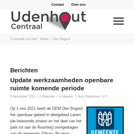
Contact
Over ons
U bevindt zich hier:
Home
/
Den Bogerd
Berichten
Update werkzaamheden openbare
ruimte komende periode
/
/
/
8 december 2021
0 Reacties
in
Nieuws
door
Redacteur U-C
Op 1 mei 2021 heeft de GEM Den Bogerd
het openbaar gebied in deelgebied Lanen
(de bewoonde straten en het deel van het
park tot aan de Roomleij) overgedragen
aan de gemeente Tilburg. Bij deze