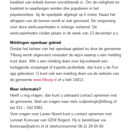
kwaliteit van enkele bomen onvoldoende is. Om de veiligheid en
kwaliteit te waarborgen worden drie populieren in het
populierenbos bij de speelplek afgetopt op 6 meter. Naast het
aftoppen van de bomen wordt er ook gesnoeid. De vergunning
voor deze werkzaamheden is onlangs verleend. De
werkzaamheden vinden plaats in de week van 13 december a.s.
Meldingen openbaar gebied
Omdat het beheer van het openbaar gebied nu door de gemeente
Tilburg wordt uitgevoerd verandert de wijze waarop u een melding
kunt doen. Wilt u een melding doen over bijvoorbeeld een
losliggende stoeptegel of kapotte prullenbak, dan kunt u de Fixi-
app gebruiken. U kunt ook een melding doen via de website van
de gemeente
www.tilburg.nl
of u belt 14013.
Meer informatie?
Heeft u nog vragen, dan kunt u uiteraard contact opnemen met
de gemeente. Mail uw vragen naar niels.suijkerbuijk@tilburg of
bel 013 – 542 8381.
Voor vragen over Lanen Noord kunt u contact opnemen met
Lennart Korevaar van GEM Bogerd. Hij is bereikbaar via
lkorevaar@adcim.nl of telefoonnummer 06-11 29 04 69.