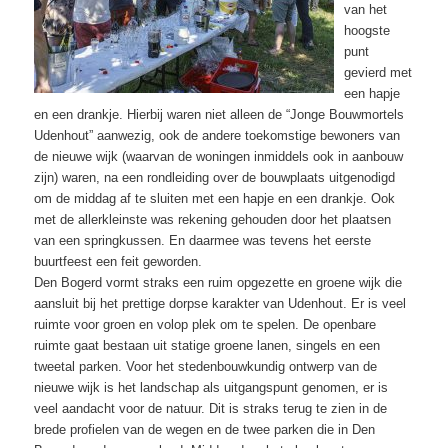
van het
hoogste
punt
gevierd met
een hapje
en een drankje. Hierbij waren niet alleen de “Jonge Bouwmortels
Udenhout” aanwezig, ook de andere toekomstige bewoners van
de nieuwe wijk (waarvan de woningen inmiddels ook in aanbouw
zijn) waren, na een rondleiding over de bouwplaats uitgenodigd
om de middag af te sluiten met een hapje en een drankje. Ook
met de allerkleinste was rekening gehouden door het plaatsen
van een springkussen. En daarmee was tevens het eerste
buurtfeest een feit geworden.
Den Bogerd vormt straks een ruim opgezette en groene wijk die
aansluit bij het prettige dorpse karakter van Udenhout. Er is veel
ruimte voor groen en volop plek om te spelen. De openbare
ruimte gaat bestaan uit statige groene lanen, singels en een
tweetal parken. Voor het stedenbouwkundig ontwerp van de
nieuwe wijk is het landschap als uitgangspunt genomen, er is
veel aandacht voor de natuur. Dit is straks terug te zien in de
brede profielen van de wegen en de twee parken die in Den